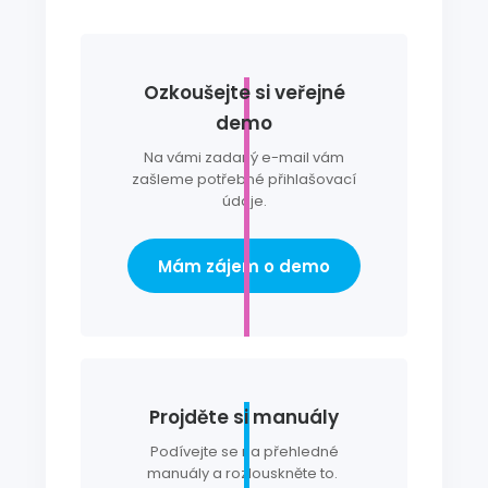
Ozkoušejte si veřejné
demo
Na vámi zadaný e-mail vám
zašleme potřebné přihlašovací
údaje.
Mám zájem o demo
Projděte si manuály
Podívejte se na přehledné
manuály a rozlouskněte to.