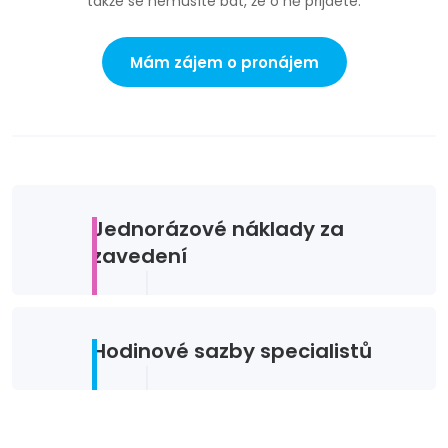
takže se nemusíte bát, že o ně přijdete.
Mám zájem o pronájem
Jednorázové náklady za
zavedení
Hodinové sazby specialistů