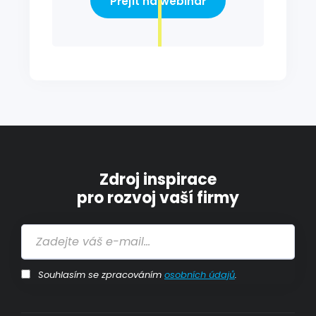
Přejít na webinář
Zdroj inspirace
pro rozvoj vaší firmy
Souhlasím se zpracováním
osobních údajů
.