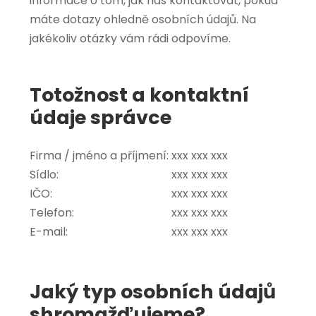
informace o tom, jak nás kontaktovat, pokud
máte dotazy ohledně osobních údajů. Na
jakékoliv otázky vám rádi odpovíme.
Totožnost a kontaktní
údaje správce
Firma / jméno a příjmení:
xxx xxx xxx
Sídlo:
xxx xxx xxx
IČO:
xxx xxx xxx
Telefon:
xxx xxx xxx
E-mail:
xxx xxx xxx
Jaký typ osobních údajů
shromažďujeme?