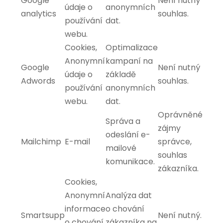
Google
Není nutný
údaje o
anonymních
analytics
souhlas.
používání
dat.
webu.
Cookies,
Optimalizace
Anonymní
kampaní na
Google
Není nutný
údaje o
základě
Adwords
souhlas.
používání
anonymních
webu.
dat.
Oprávněné
Správa a
zájmy
odeslání e-
Mailchimp
E-mail
správce,
mailové
souhlas
komunikace.
zákazníka.
Cookies,
Anonymní
Analýza dat
informace
o chování
Smartsupp
Není nutný.
o chování
zákazníka na