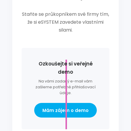
Staňte se průkopníkem své firmy tím,
že si eSYSTEM zavedete vlastními
silami.
Ozkoušejte si veřejné
demo
Na vámi zadaný e-mail vám
zašleme potřebné přihlašovací
údaje.
Mám zájem o demo